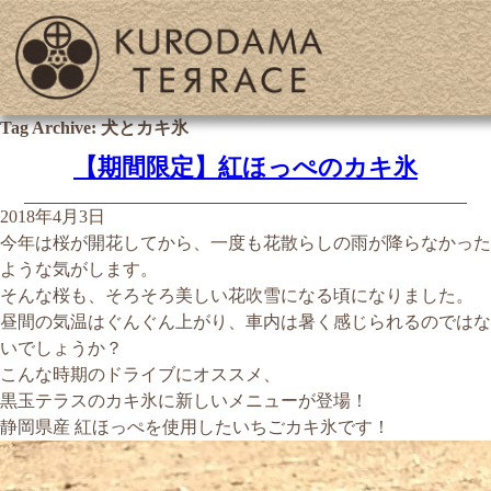
Tag Archive: 犬とカキ氷
【期間限定】紅ほっぺのカキ氷
2018年4月3日
今年は桜が開花してから、一度も花散らしの雨が降らなかった
ような気がします。
そんな桜も、そろそろ美しい花吹雪になる頃になりました。
昼間の気温はぐんぐん上がり、車内は暑く感じられるのではな
いでしょうか？
こんな時期のドライブにオススメ、
黒玉テラスのカキ氷に新しいメニューが登場！
静岡県産 紅ほっぺを使用したいちごカキ氷です！