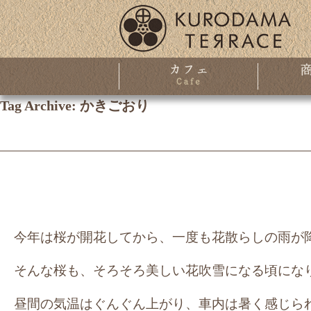
Tag Archive: かきごおり
今年は桜が開花してから、一度も花散らしの雨が
そんな桜も、そろそろ美しい花吹雪になる頃にな
昼間の気温はぐんぐん上がり、車内は暑く感じら